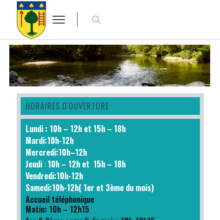
HORAIRES D'OUVERTURE
Lundi : 10h – 12h et 15h – 18h
Mardi:10h-12h
Mercredi:10h–12h
Jeudi
:
10h – 12h et 15h – 18h
Vendredi:10h-12h
Samedi:10h-12h( 1er et 3ème du mois)
Accueil téléphonique
Matin: 10h – 12h15