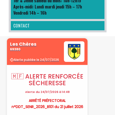
1er & 3ème samedi du mois: 10h-12h15
Après-midi: Lundi mardi jeudi 15h – 17h
Vendredi 14h – 16h
CONTACT