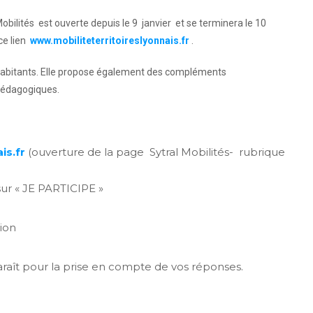
bilités est ouverte depuis le 9 janvier et se terminera le 10
ce lien
www.mobiliteterritoireslyonnais.fr
.
es habitants. Elle propose également des compléments
 pédagogiques.
is.fr
(ouverture de la page Sytral Mobilités- rubrique
sur « JE PARTICIPE »
tion
aît pour la prise en compte de vos réponses.