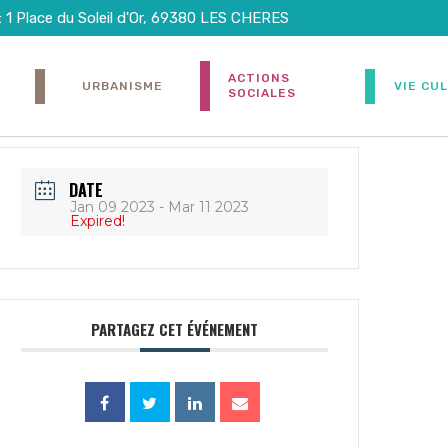
: 1 Place du Soleil d'Or, 69380 LES CHERES
ACTIONS
URBANISME
VIE CU
SOCIALES
DATE
Jan 09 2023
- Mar 11 2023
Expired!
PARTAGEZ CET ÉVÉNEMENT