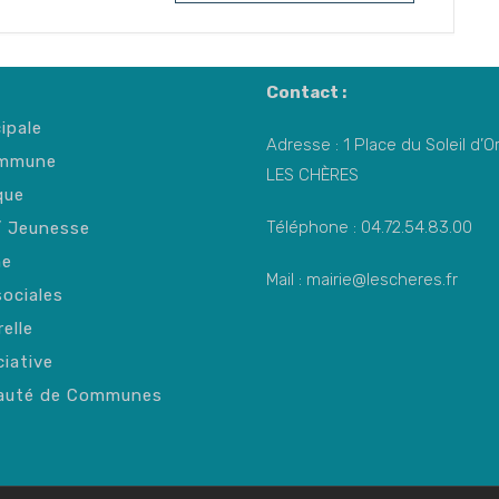
Contact :
ipale
Adresse : 1 Place du Soleil d’
ommune
LES CHÈRES
que
Téléphone : 04.72.54.83.00
/ Jeunesse
me
Mail : mairie@lescheres.fr
sociales
relle
iative
uté de Communes