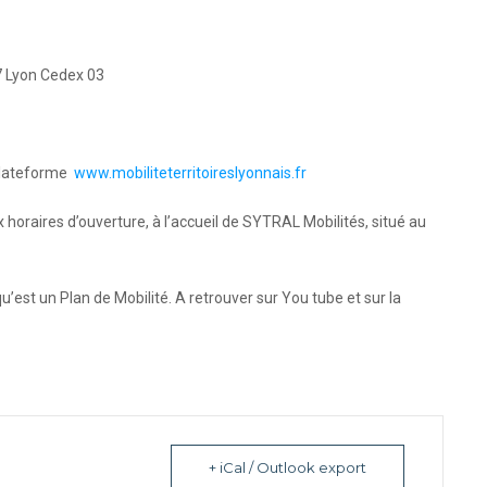
7 Lyon Cedex 03
 plateforme
www.mobiliteterritoireslyonnais.fr
x horaires d’ouverture, à l’accueil de SYTRAL Mobilités, situé au
’est un Plan de Mobilité. A retrouver sur You tube et sur la
+ iCal / Outlook export