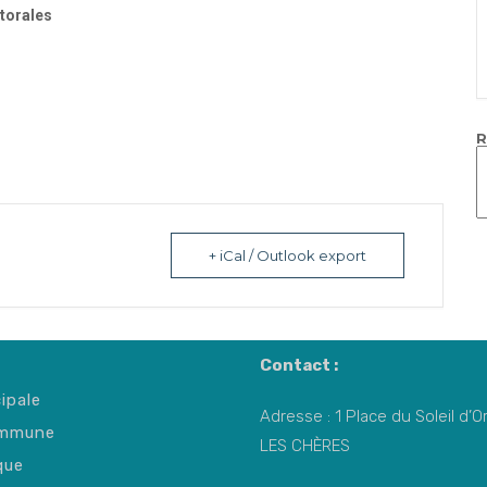
torales
R
+ iCal / Outlook export
Contact :
ipale
Adresse : 1 Place du Soleil d’
ommune
LES CHÈRES
que