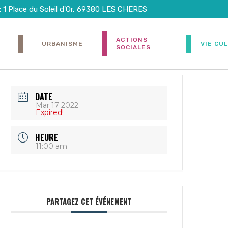
: 1 Place du Soleil d'Or, 69380 LES CHERES
ACTIONS
URBANISME
VIE CU
SOCIALES
DATE
Mar 17 2022
Expired!
HEURE
11:00 am
PARTAGEZ CET ÉVÉNEMENT