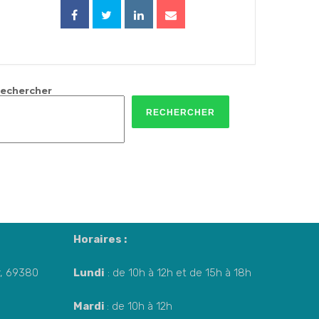
echercher
RECHERCHER
Horaires :
Or, 69380
Lundi
: de 10h à 12h et de 15h à 18h
Mardi
: de 10h à 12h