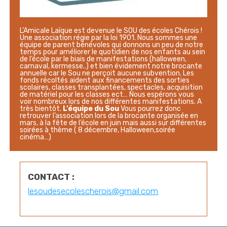
L’Amicale Laïque est devenue le SOU des écoles Chérois !
Une association régie par la loi 1901.
Nous sommes une
équipe de parent bénévoles qui donnons un peu de notre
temps pour améliorer le quotidien de nos enfants au sein
de l’école par le biais de manifestations (halloween,
carnaval, kermesse..) et bien évidement notre brocante
annuelle car le Sou ne perçoit aucune subvention.
Les
fonds récoltés aident aux financements des sorties
scolaires, classes transplantées, spectacles, acquisition
de matériel pour les classes ect…
Nous espérons vous
voir nombreux lors de nos différentes manifestations.
A
très bientôt.
L’équipe du Sou
Vous pourrez donc
retrouver l’association lors de la brocante organisée en
mars, à la fête de l’école en juin mais aussi sur différentes
soirées à thème ( 8 décembre, Halloween,soirée
cinéma…)
CONTACT :
lesoudesecolescherois@gmail.com